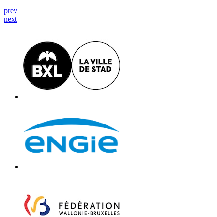
prev
next