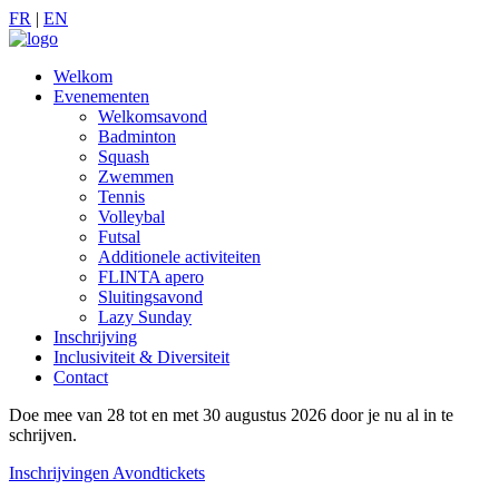
FR
|
EN
Welkom
Evenementen
Welkomsavond
Badminton
Squash
Zwemmen
Tennis
Volleybal
Futsal
Additionele activiteiten
FLINTA apero
Sluitingsavond
Lazy Sunday
Inschrijving
Inclusiviteit & Diversiteit
Contact
Doe mee van 28 tot en met 30 augustus 2026 door je nu al in te
schrijven.
Inschrijvingen
Avondtickets