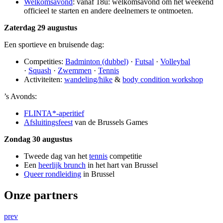
Welkomsavond
: vanaf 18u: welkomsavond om het weekend
officieel te starten en andere deelnemers te ontmoeten.
Zaterdag 29 augustus
Een sportieve en bruisende dag:
Competities:
Badminton (dubbel)
·
Futsal
·
Volleybal
·
Squash
·
Zwemmen
·
Tennis
Activiteiten:
wandeling/hike
&
body condition workshop
’s Avonds:
FLINTA*-aperitief
Afsluitingsfeest
van de Brussels Games
Zondag 30 augustus
Tweede dag van het
tennis
competitie
Een
heerlijk brunch
in het hart van Brussel
Queer rondleiding
in Brussel
Onze partners
prev