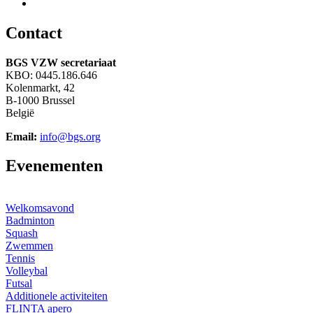
C
ontact
BGS VZW secretariaat
KBO: 0445.186.646
Kolenmarkt, 42
B-1000 Brussel
België
Email:
info@bgs.org
E
venementen
Welkomsavond
Badminton
Squash
Zwemmen
Tennis
Volleybal
Futsal
Additionele activiteiten
FLINTA apero