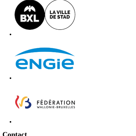
C
ontact