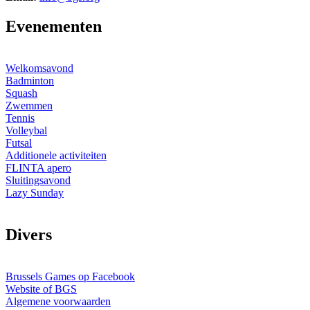
E
venementen
Welkomsavond
Badminton
Squash
Zwemmen
Tennis
Volleybal
Futsal
Additionele activiteiten
FLINTA apero
Sluitingsavond
Lazy Sunday
D
ivers
Brussels Games op Facebook
Website of BGS
Algemene voorwaarden