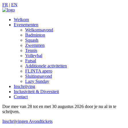
FR
|
EN
Welkom
Evenementen
Welkomsavond
Badminton
Squash
Zwemmen
Tennis
Volleybal
Futsal
Additionele activiteiten
FLINTA apero
Sluitingsavond
Lazy Sunday
Inschrijving
Inclusiviteit & Diversiteit
Contact
Doe mee van 28 tot en met 30 augustus 2026 door je nu al in te
schrijven.
Inschrijvingen
Avondtickets