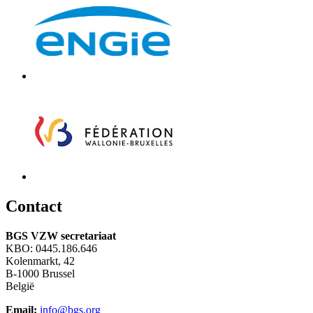
C
ontact
BGS VZW secretariaat
KBO: 0445.186.646
Kolenmarkt, 42
B-1000 Brussel
België
Email:
info@bgs.org