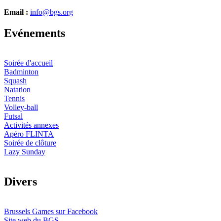
Email :
info@bgs.org
E
vénements
Soirée d'accueil
Badminton
Squash
Natation
Tennis
Volley-ball
Futsal
Activités annexes
Apéro FLINTA
Soirée de clôture
Lazy Sunday
D
ivers
Brussels Games sur Facebook
Site web du BGS