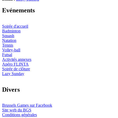
E
vénements
Soirée d'accueil
Badminton
Squash
Natation
Tennis
Volley-ball
Futsal
Activités annexes
Apéro FLINTA
Soirée de clôture
Lazy Sunday
D
ivers
Brussels Games sur Facebook
Site web du BGS
Conditions générales